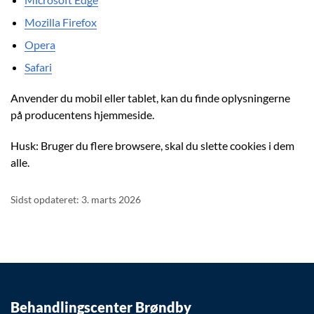
mens du bevæger sig rundt på siderne. Varighed:
Mozilla Firefox
Session.
Opera
Safari
Anvender du mobil eller tablet, kan du finde oplysningerne
på producentens hjemmeside.
Husk: Bruger du flere browsere, skal du slette cookies i dem
alle.
Sidst opdateret: 3. marts 2026
Behandlingscenter Brøndby