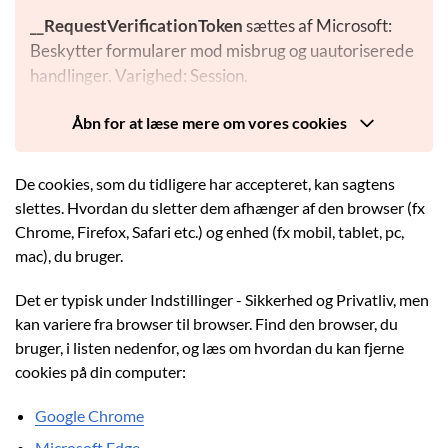
__RequestVerificationToken
sættes af Microsoft:
Beskytter formularer mod misbrug og uautoriserede
handlinger. Varighed: Session.
.AspNetCore.Mvc.CookieTempDataProvider
Åbn for at læse mere om vores cookies
sættes af Microsoft: Gemmer midlertidige
oplysninger mellem to sidevisninger, f.eks.
De cookies, som du tidligere har accepteret, kan sagtens
bekræftelsesbeskeder efter formularindsendelse,
slettes. Hvordan du sletter dem afhænger af den browser (fx
uden at gemme personoplysninger. Varighed:
Chrome, Firefox, Safari etc.) og enhed (fx mobil, tablet, pc,
Session.
mac), du bruger.
.AspNetCore.Antiforgery.[XYZ]
sættes af
Det er typisk under Indstillinger - Sikkerhed og Privatliv, men
Microsoft: Beskytter mod, at andre hjemmesider
kan variere fra browser til browser. Find den browser, du
forsøger at udføre handlinger på dine vegne, uden at
bruger, i listen nedenfor, og læs om hvordan du kan fjerne
du ved det. Varighed: Session.
cookies på din computer:
ASP.NET_SessionId
sættes af Microsoft: Sørger for,
Google Chrome
at hjemmesiden kan huske midlertidige oplysninger,
Microsoft Edge